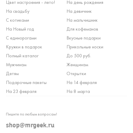
Цвет настроения - лето!
На день рождения
На свадьбу
На девичник
С котиками
На мальчишник
На Новый год
Для кофеманов
С единорогами
Вкусные подарки
Кружки в подарок
Прикольные носки
Полный каталог
До 500 руб.
Мужчинам
Женщинам
Детям
Открытки
Подарочные пакеты
На 14 февраля
На 23 февраля
На 8 марта
Пишите по любым вопросам!
shop@mrgeek.ru