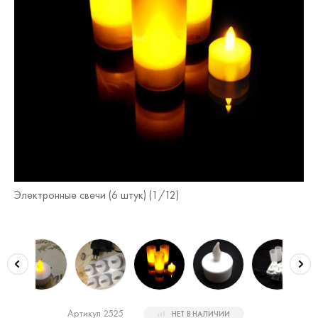
Электронные свечи (6 штук) (
1
/12)
Эл
Артикул 2525
НЕТ В НАЛИЧИИ