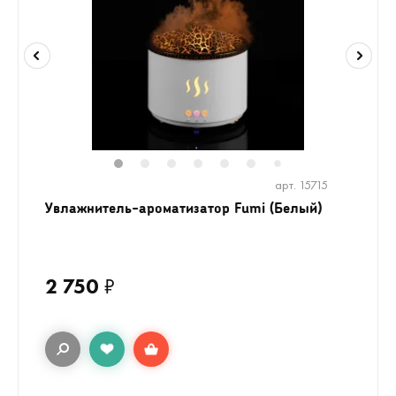
1
2
3
4
5
6
8
9
10
1
7
арт. 15715
Увлажнитель-ароматизатор Fumi (Белый)
2 750
₽