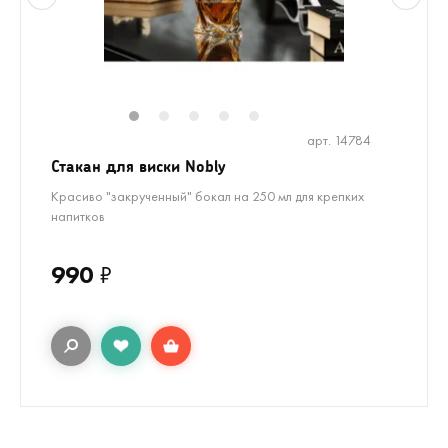
1
2
3
4
5
арт. 14784
Стакан для виски Nobly
Красиво "закрученный" бокал на 250 мл для крепких
напитков
990
₽