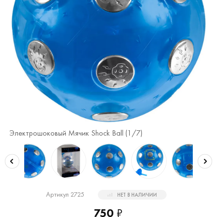
Электрошоковый Мячик Shock Ball (
1
/7)
Эл
Артикул 2725
НЕТ В НАЛИЧИИ
750
₽