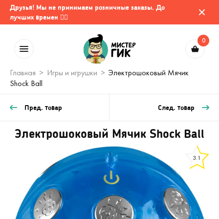
Друзья! Мы не принимаем розничные заказы. До
лучших времен 🤷‍♂️
0
Главная
Игры и игрушки
Электрошоковый Мячик
Shock Ball
Пред. товар
След. товар
Электрошоковый Мячик Shock Ball
3.1