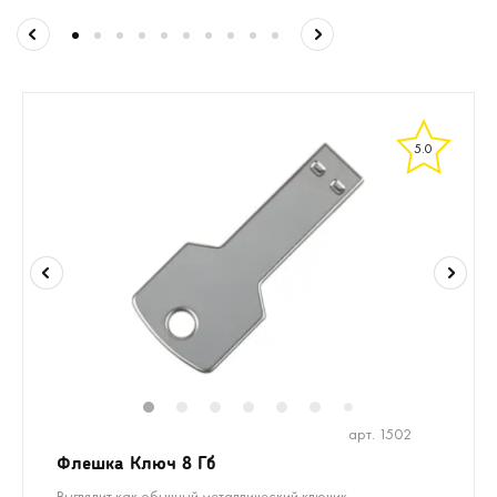
5.0
1
2
3
4
5
6
8
9
10
1
7
арт. 1502
Флешка Ключ 8 Гб
Выглядит как обычный металлический ключик