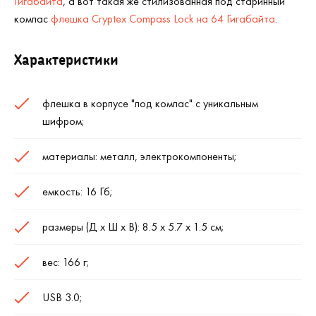
Гигабайта
, а вот такая же стилизованная под старинный
компас
флешка Cryptex Compass Lock на 64 Гигабайта
.
Характеристики
флешка в корпусе "под компас" с уникальным
шифром;
материалы: металл, электрокомпоненты;
емкость: 16 Гб;
размеры (Д х Ш х В): 8.5 х 5.7 х 1.5 см;
вес: 166 г;
USB 3.0;