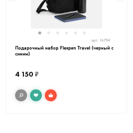
1
2
3
4
5
6
арт. 16794
Подарочный набор Flexpen Travel (черный с
синим)
4 150
₽