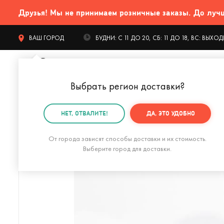
Друзья! Мы не принимаем розничные заказы. До лучших
ВАШ ГОРОД
БУДНИ: С 11 ДО 20, СБ: 11 ДО 18, ВС: ВЫХ
Выбрать регион доставки
?
КАТАЛОГ Т
НЕТ, ОТВАЛИТЕ!
ДА, ЭТО УДОБНО
Главная
Гаджеты и устройства
Для компьютера
От города зависят способы доставки и их стоимость.
Выберите город для доставки.