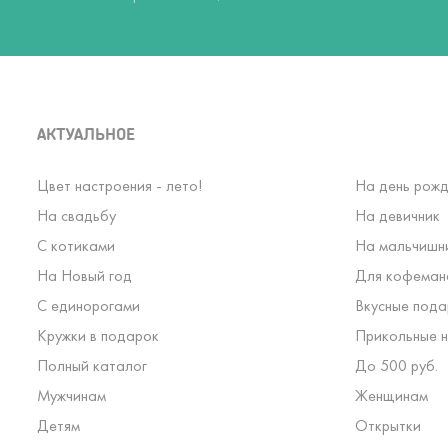
АКТУАЛЬНОЕ
Цвет настроения - лето!
На день рожд
На свадьбу
На девичник
С котиками
На мальчишн
На Новый год
Для кофеман
С единорогами
Вкусные пода
Кружки в подарок
Прикольные н
Полный каталог
До 500 руб.
Мужчинам
Женщинам
Детям
Открытки