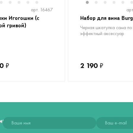
2
2
13
3
14
4
15
5
16
6
17
18
19
1
2
3
4
5
арт. 16467
арт
ки Игогошки (с
Набор для вина Bur
ой гривой)
Черная шкатулка сама по
эффектный аксессуар
0
₽
2 190
₽
ния