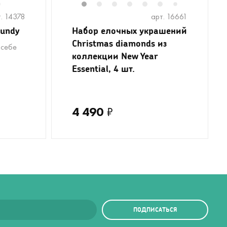
6
1
2
3
4
5
6
8
9
1
7
. 14378
арт. 16661
gundy
Набор елочных украшений
Christmas diamonds из
 себе
коллекции New Year
Essential, 4 шт.
4 490
₽
ПОДПИСАТЬСЯ