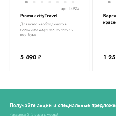
1
2
3
4
5
6
8
9
10
11
1
1
7
арт. 14925
Рюкзак cityTravel
Вареж
красн
Для всего необходимого в
городских джунглях, начиная с
ноутбука
5 490
₽
1 25
Получайте акции и специальные предложе
Рассылка 2-3 раза в месяц!