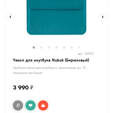
1
2
3
4
5
6
8
9
10
1
7
арт. 14930
Чехол для ноутбука Nubuk (Бирюзовый)
Удобная папка для ноутбука с диагональю до 13",
планшета или бумаг
3 990
₽