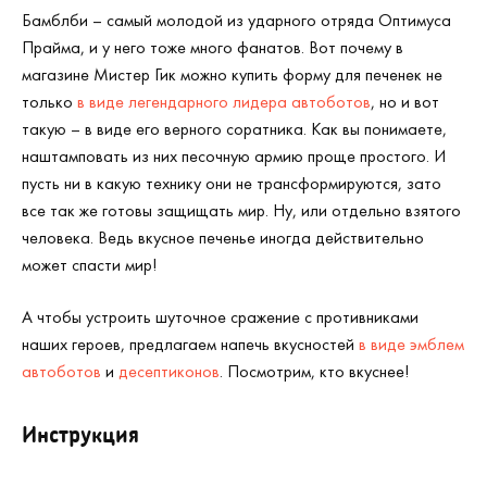
Бамблби – самый молодой из ударного отряда Оптимуса
Прайма, и у него тоже много фанатов. Вот почему в
магазине Мистер Гик можно купить форму для печенек не
только
в виде легендарного лидера автоботов
, но и вот
такую – в виде его верного соратника. Как вы понимаете,
наштамповать из них песочную армию проще простого. И
пусть ни в какую технику они не трансформируются, зато
все так же готовы защищать мир. Ну, или отдельно взятого
человека. Ведь вкусное печенье иногда действительно
может спасти мир!
А чтобы устроить шуточное сражение с противниками
наших героев, предлагаем напечь вкусностей
в виде эмблем
автоботов
и
десептиконов
. Посмотрим, кто вкуснее!
Инструкция