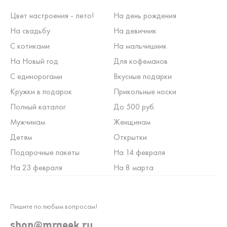
Цвет настроения - лето!
На день рождения
На свадьбу
На девичник
С котиками
На мальчишник
На Новый год
Для кофеманов
С единорогами
Вкусные подарки
Кружки в подарок
Прикольные носки
Полный каталог
До 500 руб.
Мужчинам
Женщинам
Детям
Открытки
Подарочные пакеты
На 14 февраля
На 23 февраля
На 8 марта
Пишите по любым вопросам!
shop@mrgeek.ru