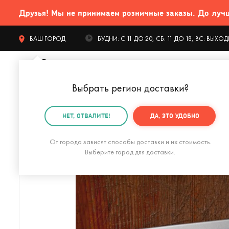
Друзья! Мы не принимаем розничные заказы. До лучших
ВАШ ГОРОД
БУДНИ: С 11 ДО 20, СБ: 11 ДО 18, ВС: ВЫХ
Выбрать регион доставки
?
КАТАЛОГ Т
НЕТ, ОТВАЛИТЕ!
ДА, ЭТО УДОБНО
Главная
Дом и офис
Кухня
Формы для выпечки
От города зависят способы доставки и их стоимость.
Выберите город для доставки.