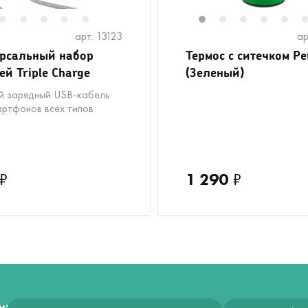
2
3
4
5
6
1
2
3
4
5
арт. 13123
ар
рсальный набор
Термос с ситечком Pe
ей Triple Charge
(Зеленый)
й зарядный USB-кабель
артфонов всех типов
₽
1 290
₽
ния