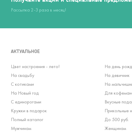
Рассылка 2-3 раза в месяц!
АКТУАЛЬНОЕ
Цвет настроения - лето!
На день рожд
На свадьбу
На девичник
С котиками
На мальчишн
На Новый год
Для кофеман
С единорогами
Вкусные пода
Кружки в подарок
Прикольные н
Полный каталог
До 500 руб.
Мужчинам
Женщинам