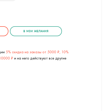
В МОИ ЖЕЛАНИЯ
кции
5% скидка на заказы от 5000 ₽, 10%
 10000 ₽
и на него действуют все другие
 (
2
/10)
Форма для выпечки Акула Snack At