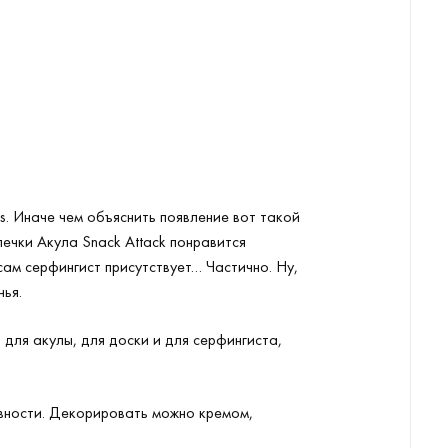
s
. Иначе чем объяснить появление вот такой
ыпечки Акула
Snack
Attack
понравится
сам серфингист присутствует… Частично. Ну,
нья.
для акулы, для доски и для серфингиста,
товности. Декорировать можно кремом,