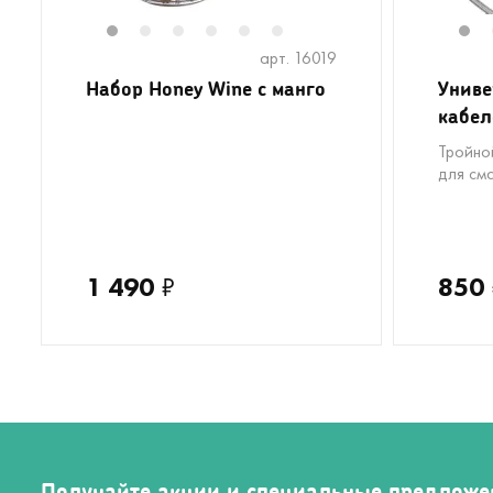
1
2
3
4
5
6
1
арт. 16019
Набор Honey Wine с манго
Униве
кабел
Тройно
для см
1 490
₽
850
Получайте акции и специальные предложе