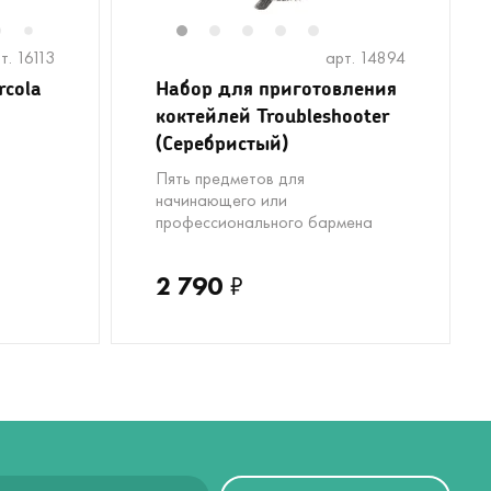
6
8
9
10
1
2
3
4
5
7
т. 16113
арт. 14894
rcola
Набор для приготовления
коктейлей Troubleshooter
(Серебристый)
Пять предметов для
начинающего или
профессионального бармена
2 790
₽