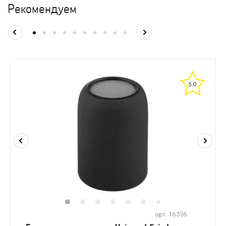
Рекомендуем
5.0
1
2
3
4
5
6
8
7
арт. 16526