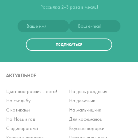
Рассылка 2-3 раза в месяц!
ПОДПИСАТЬСЯ
АКТУАЛЬНОЕ
Цвет настроения - лето!
На день рождения
На свадьбу
На девичник
С котиками
На мальчишник
На Новый год
Для кофеманов
С единорогами
Вкусные подарки
Кружки в подарок
Прикольные носки