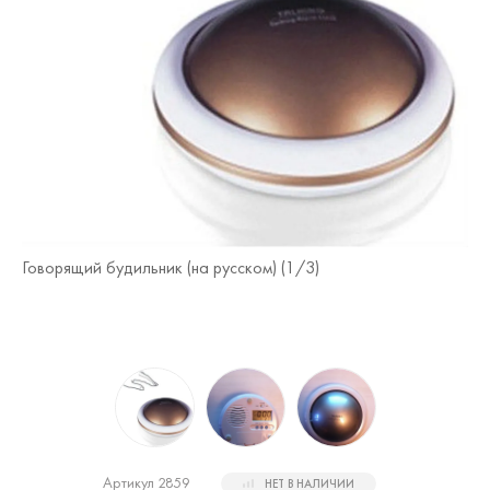
Говорящий будильник (на русском) (
1
/3)
Го
Артикул 2859
НЕТ В НАЛИЧИИ