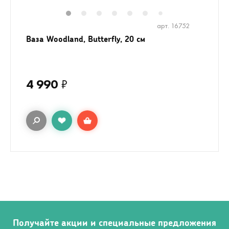
1
2
3
4
5
6
8
9
7
арт. 16752
Ваза Woodland, Butterfly, 20 см
4 990
₽
Получайте акции и специальные предложения