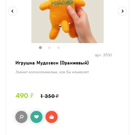
1
2
3
арт. 3700
Игрушка Мудозвон (Оранжевый)
Звенит колокольчиками, как бы намекает
490
₽
1 350
₽