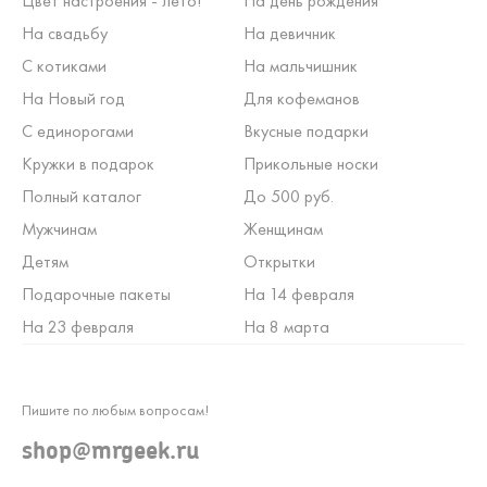
Цвет настроения - лето!
На день рождения
На свадьбу
На девичник
С котиками
На мальчишник
На Новый год
Для кофеманов
С единорогами
Вкусные подарки
Кружки в подарок
Прикольные носки
Полный каталог
До 500 руб.
Мужчинам
Женщинам
Детям
Открытки
Подарочные пакеты
На 14 февраля
На 23 февраля
На 8 марта
Пишите по любым вопросам!
shop@mrgeek.ru