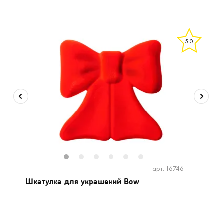
5.0
1
2
3
4
5
6
арт. 16746
Шкатулка для украшений Bow