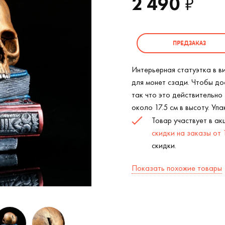
2 490
₽
ПРЕДЗАКАЗ
Интерьерная статуэтка в ви
для монет сзади. Чтобы до
так что это действительно
около 17.5 см в высоту. Упа
Товар участвует в а
скидки на заказы от
скидки.
Показать похожие товары
Копилка Череп на книгах (
2
/5)