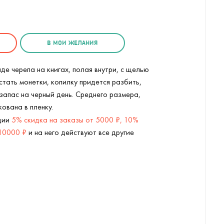
В МОИ ЖЕЛАНИЯ
де черепа на книгах, полая внутри, с щелью
стать монетки, копилку придется разбить,
 запас на черный день. Среднего размера,
кована в пленку.
кции
5% скидка на заказы от 5000 ₽, 10%
 10000 ₽
и на него действуют все другие
Копилка Череп на книгах (
3
/5)