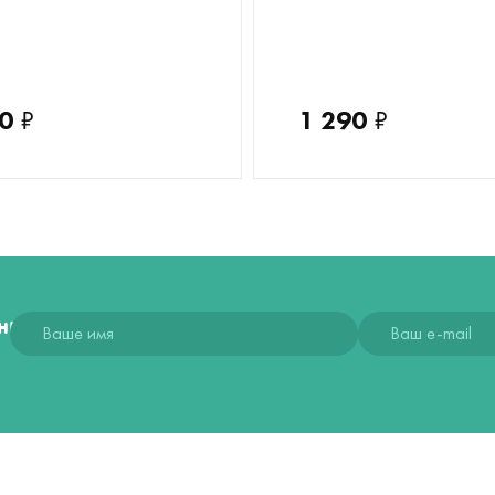
0
₽
1 290
₽
ния