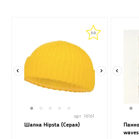
5.0
1
2
3
4
5
1
арт. 16161
Шапка Hipsta (Серая)
Панно
waves