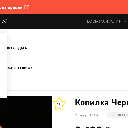
 времен 🤷‍♂️
ДОСТАВКА И УСЛУГИ
ОДНОЙ
ОВАРОВ ЗДЕСЬ
 Череп на книгах
Копилка Чере
5.0
Артикул 12814
НЕТ В