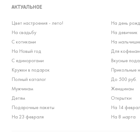
АКТУАЛЬНОЕ
Цвет настроения - лето!
На день рожд
На свадьбу
На девичник
С котиками
На мальчишн
На Новый год
Для кофеман
С единорогами
Вкусные пода
Кружки в подарок
Прикольные н
Полный каталог
До 500 руб.
Мужчинам
Женщинам
Детям
Открытки
Подарочные пакеты
На 14 февра
На 23 февраля
На 8 марта