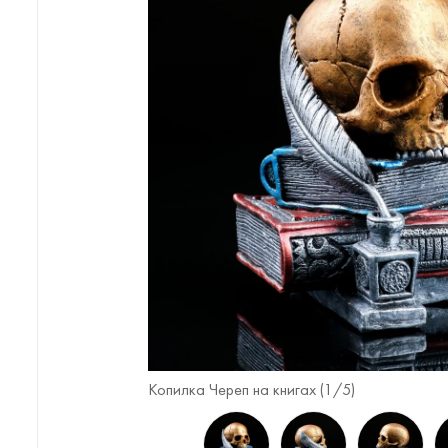
Копилка Череп на книгах (
1
/5)