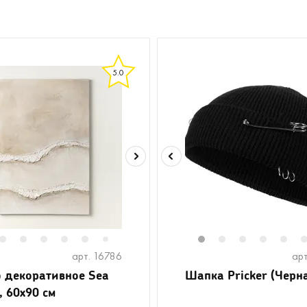
5.0
2
3
4
5
6
1
2
3
4
5
7
арт. 16786
арт
 декоративное Sea
Шапка Pricker (Черн
, 60х90 см