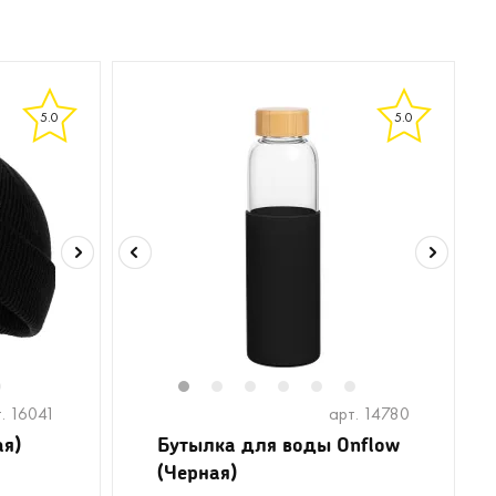
5.0
5.0
6
1
2
3
4
5
6
. 16041
арт. 14780
ая)
Бутылка для воды Onflow
(Черная)