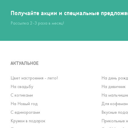
Получайте акции и специальные предложе
Рассылка 2-3 раза в месяц!
АКТУАЛЬНОЕ
Цвет настроения - лето!
На день рожд
На свадьбу
На девичник
С котиками
На мальчишн
На Новый год
Для кофеман
С единорогами
Вкусные пода
Кружки в подарок
Прикольные н