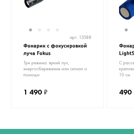
1
2
3
4
1
арт. 13588
Фонарик с фокусировкой
Фона
луча Fokus
Light
Три режима: яркий луч,
С расс
энергосбережение или сигнал о
крепле
помощи
10 см
1 490
₽
490