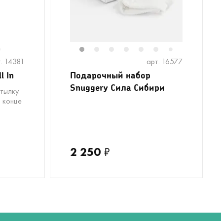
6
1
2
3
4
5
6
7
. 14381
арт. 16577
l In
Подарочный набор
Snuggery Сила Сибири
тылку.
 конце
2 250
₽