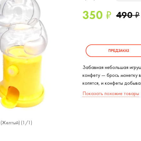
350
₽
490
₽
ПРЕДЗАКАЗ
Забавная небольшая игруш
конфету — брось монетку в 
копятся, и конфеты добыва
Показать похожие товары
(Желтый) (
1
/1)