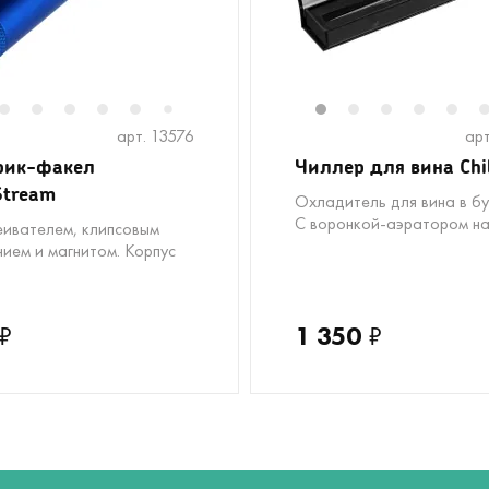
2
3
4
5
6
8
9
1
2
3
4
5
7
арт. 13576
арт
рик-факел
Чиллер для вина Chil
Stream
Охладитель для вина в бу
С воронкой-аэратором на
еивателем, клипсовым
нием и магнитом. Корпус
₽
1 350
₽