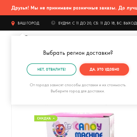
Друзья! Мы не принимаем розничные заказы. До лучших
ВАШ ГОРОД
БУДНИ: С 11 ДО 20, СБ: 11 ДО 18, ВС: ВЫХ
Выбрать регион доставки
?
КАТАЛОГ Т
НЕТ, ОТВАЛИТЕ!
ДА, ЭТО УДОБНО
Главная
Интерьер
Хранение
Копилки
Копилка
От города зависят способы доставки и их стоимость.
Выберите город для доставки.