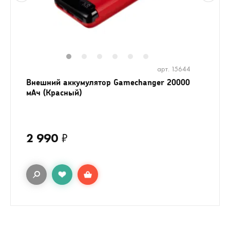
1
2
3
4
5
6
арт. 15644
Внешний аккумулятор Gamechanger 20000
мАч (Красный)
2 990
₽