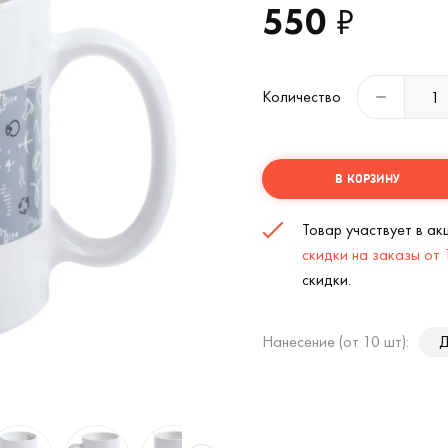
550
₽
Количество
В КОРЗИНУ
Товар участвует в а
скидки на заказы от
скидки.
Нанесение (от 10 шт):
Д
Кружка Бизнес-зодиак Блезнецы (
2
/9)