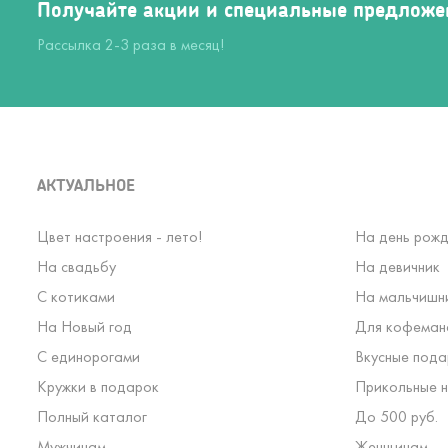
Получайте акции и специальные предложе
Рассылка 2-3 раза в месяц!
АКТУАЛЬНОЕ
Цвет настроения - лето!
На день рожд
На свадьбу
На девичник
С котиками
На мальчишн
На Новый год
Для кофеман
С единорогами
Вкусные пода
Кружки в подарок
Прикольные н
Полный каталог
До 500 руб.
Мужчинам
Женщинам