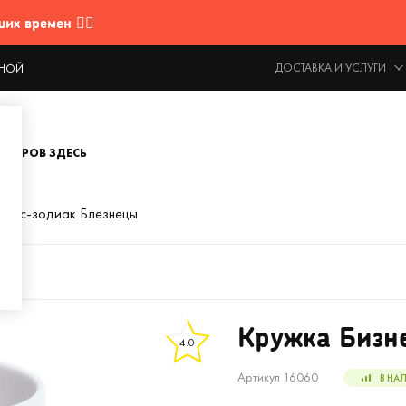
 времен 🤷‍♂️
ДОСТАВКА И УСЛУГИ
ОДНОЙ
ОВАРОВ ЗДЕСЬ
знес-зодиак Блезнецы
Кружка Бизн
4.0
Артикул 16060
В НА