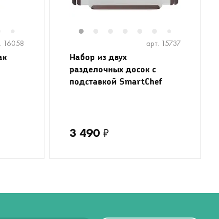
6
8
9
1
2
3
4
5
6
8
9
1
7
7
. 16058
арт. 15737
ак
Набор из двух
разделочных досок с
подставкой SmartChef
3 490
₽