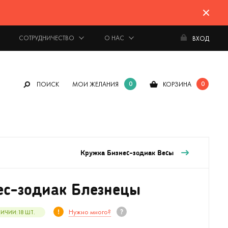
СОТРУДНИЧЕСТВО
О НАС
ВХОД
0
0
ПОИСК
МОИ ЖЕЛАНИЯ
КОРЗИНА
Кружка Бизнес-зодиак Весы
ес-зодиак Блезнецы
Нужно много?
ЛИЧИИ:
18
ШТ.