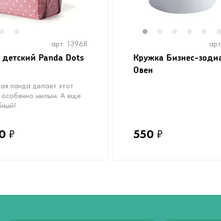
2
3
1
2
3
4
5
арт. 13968
арт
 детский Panda Dots
Кружка Бизнес-зоди
Овен
ая панда делает этот
 особенно милым. А еще
бный!
0
₽
550
₽