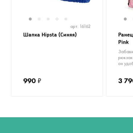
1
2
3
4
5
1
арт. 16162
Шапка Hipsta (Синяя)
Ранец
Pink
Забавн
рюкзак
он удо
990
₽
3 79