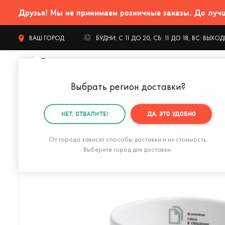
Друзья! Мы не принимаем розничные заказы. До лучших
ВАШ ГОРОД
БУДНИ: С 11 ДО 20, СБ: 11 ДО 18, ВС: ВЫХ
Выбрать регион доставки
?
КАТАЛОГ Т
НЕТ, ОТВАЛИТЕ!
ДА, ЭТО УДОБНО
Главная
Дом и офис
Кухня
Кружки
Кружка Би
От города зависят способы доставки и их стоимость.
Выберите город для доставки.
Кружка Venus (Лиловая)