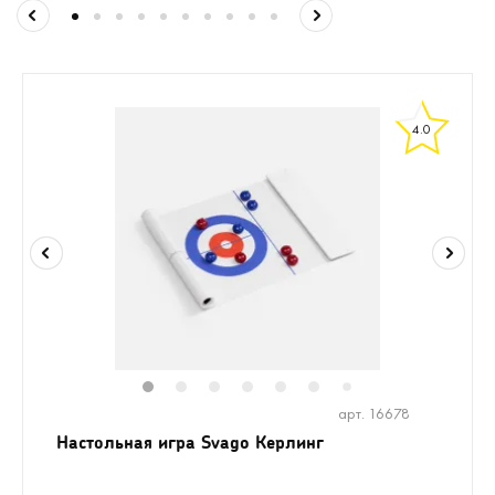
4.0
1
2
3
4
5
6
8
7
арт. 16678
Настольная игра Svago Керлинг