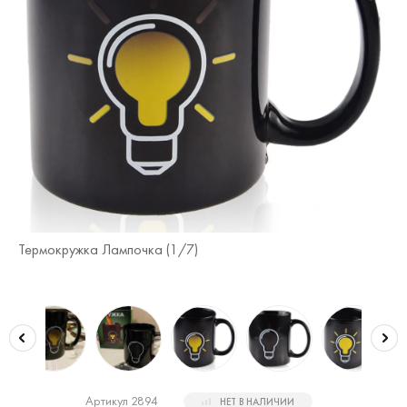
Термокружка Лампочка (
1
/7)
Те
Артикул 2894
НЕТ В НАЛИЧИИ