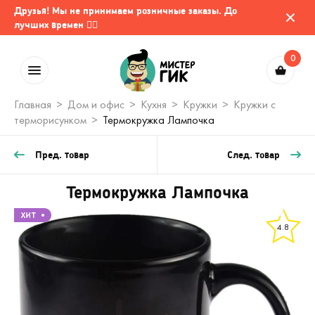
Друзья! Мы не принимаем розничные заказы. До
лучших времен 🤷‍♂️
0
Главная
Дом и офис
Кухня
Кружки
Кружки с
терморисунком
Термокружка Лампочка
Пред. товар
След. товар
Термокружка Лампочка
4.8