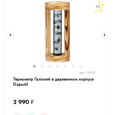
3.0
1
2
3
4
5
6
7
арт. 16196
Термометр Галилей в деревянном корпусе
(Серый)
2 990
₽