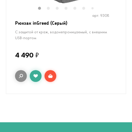
1
2
3
4
5
6
8
9
10
1
7
арт. 9308
Рюкзак inGreed (Серый)
С защитой от краж, водонепроницаемый, с внешним
USB-портом
4 490
₽