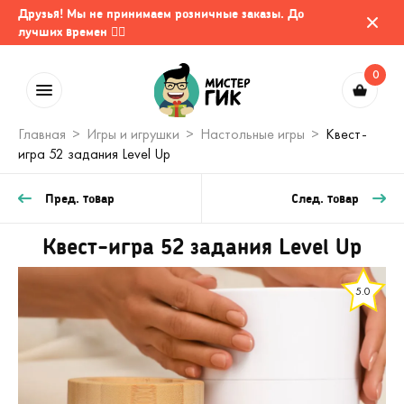
Друзья! Мы не принимаем розничные заказы. До
лучших времен 🤷‍♂️
0
Главная
Игры и игрушки
Настольные игры
Квест-
игра 52 задания Level Up
Пред. товар
След. товар
Квест-игра 52 задания Level Up
5.0