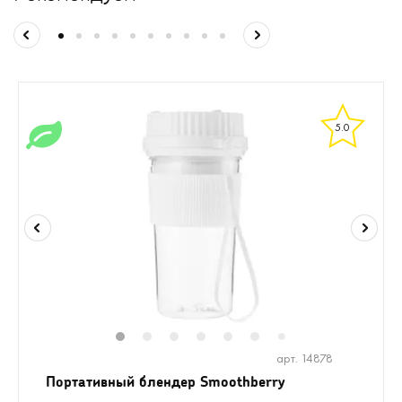
5.0
1
2
3
4
5
6
8
7
арт. 14878
Портативный блендер Smoothberry