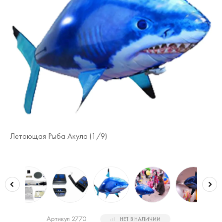
Ле
Летающая Рыба Акула (
1
/9)
Артикул 2770
НЕТ В НАЛИЧИИ