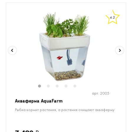
4.2
1
2
3
4
5
арт. 2005
Акваферма AquaFarm
Рыбка кормит растения, а растения очищают акваферму