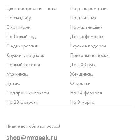
Цвет настроения - лето!
На день рождения
На свадьбу
На девичник
С котиками
На мальчишник
На Новый год
Для кофеманов
С единорогами
Вкусные подарки
Кружки в подарок
Прикольные носки
Полный каталог
До 500 руб.
Мужчинам
Женщинам
Детям
Открытки
Подарочные пакеты
На 14 февраля
На 23 февраля
На 8 марта
Пишите по любым вопросам!
shop@mrgeek.ru