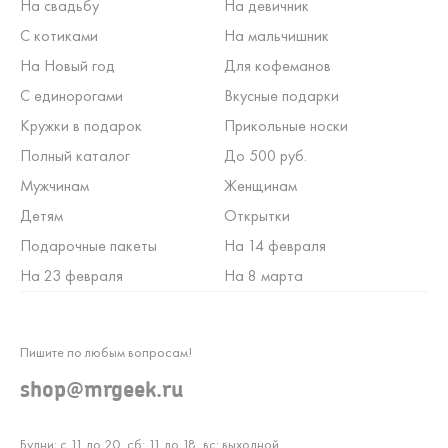
На свадьбу
На девичник
С котиками
На мальчишник
На Новый год
Для кофеманов
С единорогами
Вкусные подарки
Кружки в подарок
Прикольные носки
Полный каталог
До 500 руб.
Мужчинам
Женщинам
Детям
Открытки
Подарочные пакеты
На 14 февраля
На 23 февраля
На 8 марта
Пишите по любым вопросам!
shop@mrgeek.ru
Будни: с 11 до 20, сб: 11 до 18, вс: выходной