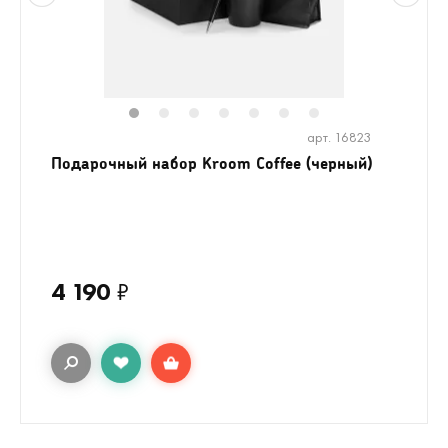
1
2
3
4
5
6
7
арт. 16823
Подарочный набор Kroom Coffee (черный)
4 190
₽