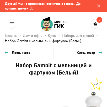
Друзья! Мы не принимаем розничные заказы. До
лучших времен 🤷‍♂️
0
Главная
Дом и офис
Кухня
Наборы для специй
Набор Gambit с мельницей и фартуком (Белый)
Пред. товар
След. товар
Набор Gambit с мельницей и
фартуком (Белый)
4.0