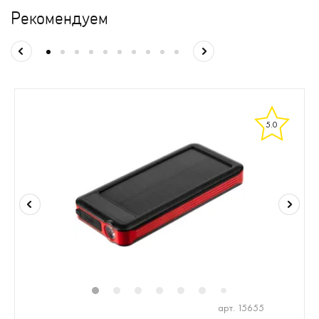
Рекомендуем
5.0
1
2
3
4
5
6
8
9
10
1
7
арт. 15655