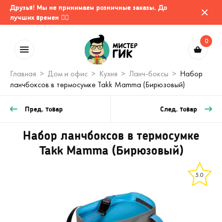
Друзья! Мы не принимаем розничные заказы. До
лучших времен 🤷‍♂️
0
Главная
Дом и офис
Кухня
Ланч-боксы
Набор
ланчбоксов в термосумке Takk Mamma (Бирюзовый)
Пред. товар
След. товар
Набор ланчбоксов в термосумке
Takk Mamma (Бирюзовый)
5.0