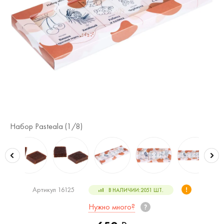
Набор Pasteala (
1
/8)
На
Артикул 16125
В НАЛИЧИИ:
2051
ШТ.
Нужно много?