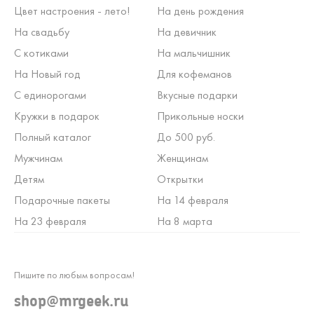
Цвет настроения - лето!
На день рождения
На свадьбу
На девичник
С котиками
На мальчишник
На Новый год
Для кофеманов
С единорогами
Вкусные подарки
Кружки в подарок
Прикольные носки
Полный каталог
До 500 руб.
Мужчинам
Женщинам
Детям
Открытки
Подарочные пакеты
На 14 февраля
На 23 февраля
На 8 марта
Пишите по любым вопросам!
shop@mrgeek.ru