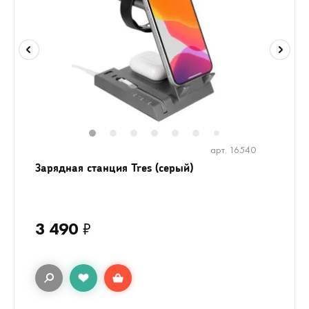
1
2
3
4
5
6
8
9
10
1
7
арт. 16540
Зарядная станция Tres (серый)
3 490
₽