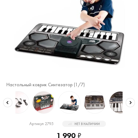
Настольный коврик Синтезатор (
1
/7)
На
Артикул 2795
НЕТ В НАЛИЧИИ
1 990
₽