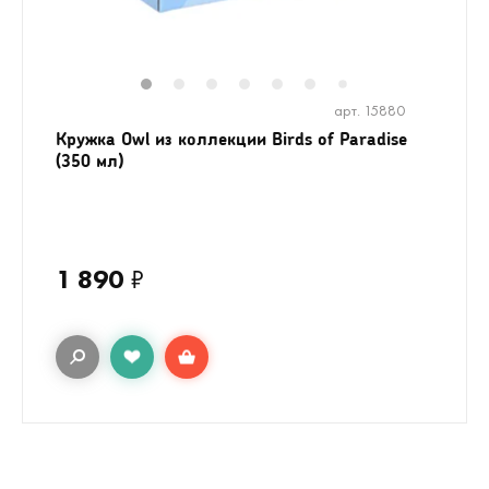
1
2
3
4
5
6
8
9
7
арт. 15880
Кружка Owl из коллекции Birds of Paradise
(350 мл)
1 890
₽