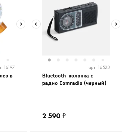
6
8
1
2
3
4
5
6
8
7
7
т. 16197
арт. 16523
лео в
Bluetooth-колонка с
радио Comradio (черный)
2 590
₽