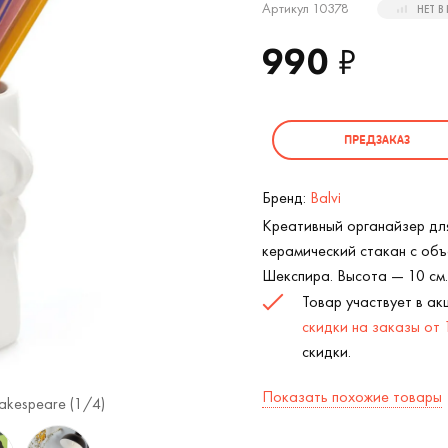
Артикул 10378
НЕТ 
990
₽
ПРЕДЗАКАЗ
Бренд:
Balvi
Креативный органайзер дл
керамический стакан с об
Шекспира. Высота — 10 см.
Товар участвует в а
скидки на заказы от
скидки.
Показать похожие товары
akespeare (
1
/4)
Настольный органайзер Шекспир Willia