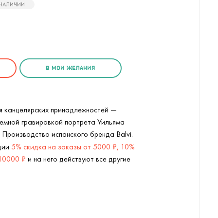
В НАЛИЧИИ
В МОИ ЖЕЛАНИЯ
я канцелярских принадлежностей —
ъемной гравировкой портрета Уильяма
 Производство испанского бренда Balvi.
кции
5% скидка на заказы от 5000 ₽, 10%
 10000 ₽
и на него действуют все другие
m Shakespeare (
2
/4)
Настольный органайзер Шекспир W