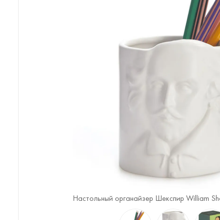
eare (
4
/4)
Настольный органайзер Шекспир William Sh