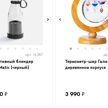
2
3
4
5
6
1
2
3
4
5
7
арт. 16387
ар
тивный блендер
Термометр-шар Гали
Matic (черный)
деревянном корпусе
0
₽
3 990
₽