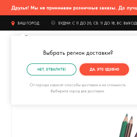
Друзья! Мы не принимаем розничные заказы. До лучших
ВАШ ГОРОД
БУДНИ: С 11 ДО 20, СБ: 11 ДО 18, ВС: ВЫХ
Выбрать регион доставки
?
КАТАЛОГ Т
НЕТ, ОТВАЛИТЕ!
ДА, ЭТО УДОБНО
Главная
Дом и офис
Рабочее место
Настольны
От города зависят способы доставки и их стоимость.
Выберите город для доставки.
Настольный органайзер Череп Skull