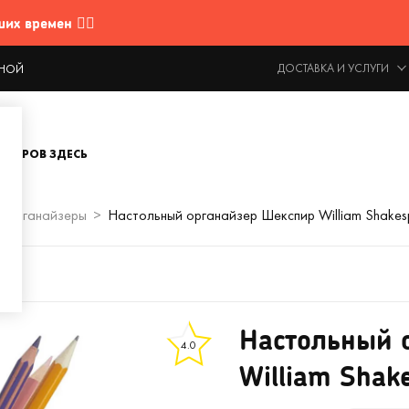
 времен 🤷‍♂️
ДОСТАВКА И УСЛУГИ
ОДНОЙ
ОВАРОВ ЗДЕСЬ
е органайзеры
Настольный органайзер Шекспир William Shakes
Настольный 
4.0
William Shak