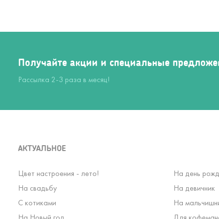
Получайте акции и специальные предложе
Рассылка 2-3 раза в месяц!
АКТУАЛЬНОЕ
Цвет настроения - лето!
На день рожд
На свадьбу
На девичник
С котиками
На мальчишн
На Новый год
Для кофеман