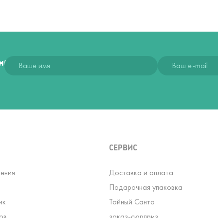
ния
СЕРВИС
ения
Доставка и оплата
Подарочная упаковка
ик
Тайный Санта
ов
заказ-сюрприз