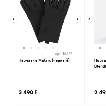
1
2
3
4
5
1
арт. 16537
Перчатки Matrix (черный)
Порта
Blend
3 490
₽
2 49