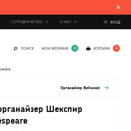
СОТРУДНИЧЕСТВО
О НАС
ВХОД
0
0
ПОИСК
МОИ ЖЕЛАНИЯ
КОРЗИНА
peare
Органайзер Bellwood
органайзер Шекспир
espeare