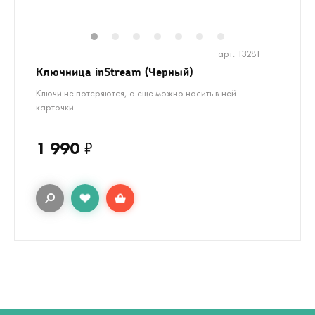
1
2
3
4
5
6
7
арт. 13281
Ключница inStream (Черный)
Ключи не потеряются, а еще можно носить в ней
карточки
1 990
₽