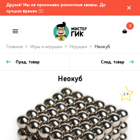
Друзья! Мы не принимаем розничные заказы. До
лучших времен 🤷‍♂️
0
Главная
Игры и игрушки
Игрушки
Неокуб
Пред. товар
След. товар
Неокуб
3.9