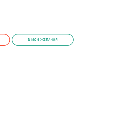
В МОИ ЖЕЛАНИЯ
Ночник Merry Xmas (
1
/2)