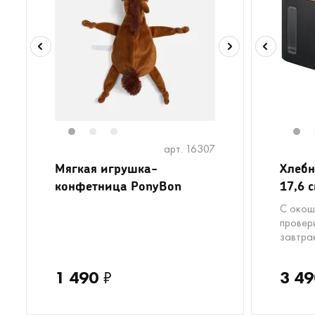
1
2
3
1
арт. 16307
Мягкая игрушка-
Хлебни
конфетница PonyBon
17,6 с
С окош
провери
завтра
1 490
₽
3 49