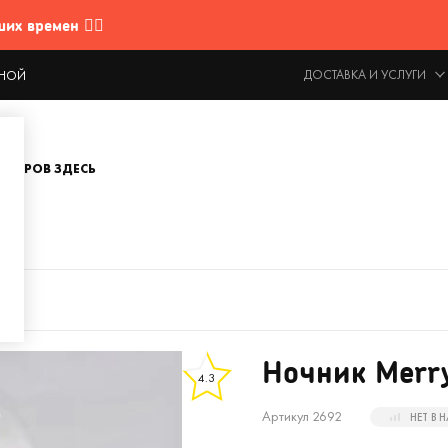
 времен 🤷‍♂️
ДОСТАВКА И УСЛУГИ
ОДНОЙ
ОВАРОВ ЗДЕСЬ
mas
Ночник Merr
4.3
Артикул 2692
НЕТ В 