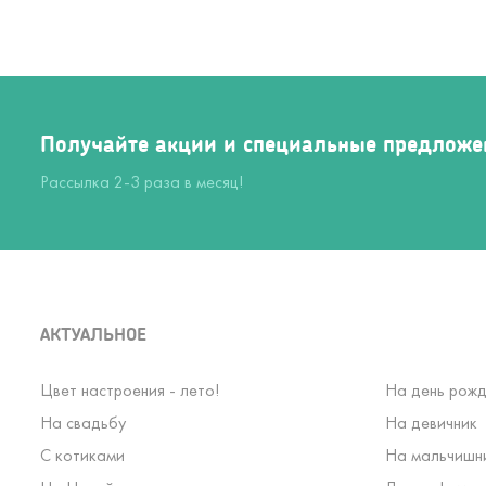
Получайте акции и специальные предложе
Рассылка 2-3 раза в месяц!
АКТУАЛЬНОЕ
Цвет настроения - лето!
На день рожд
На свадьбу
На девичник
С котиками
На мальчишн