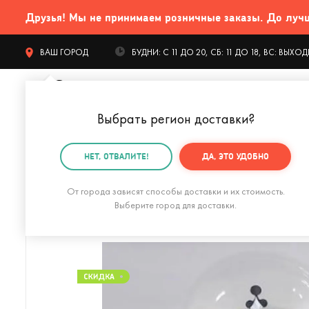
Друзья! Мы не принимаем розничные заказы. До лучших
ВАШ ГОРОД
БУДНИ: С 11 ДО 20, СБ: 11 ДО 18, ВС: ВЫХ
Выбрать регион доставки
?
КАТАЛОГ Т
НЕТ, ОТВАЛИТЕ!
ДА, ЭТО УДОБНО
Главная
Интерьер
Светильники
Ночник Merry X
От города зависят способы доставки и их стоимость.
Выберите город для доставки.
Настольная лампа Shelfy