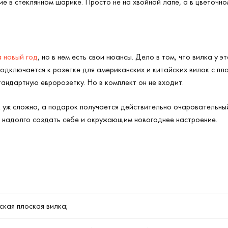
 в стеклянном шарике. Просто не на хвойной лапе, а в цветочно
а новый год
, но в нем есть свои нюансы. Дело в том, что вилка у 
подключается к розетке для американских и китайских вилок с п
тандартную евророзетку. Но в комплект он не входит.
к уж сложно, а подарок получается действительно очаровательный
 надолго создать себе и окружающим новогоднее настроение.
ская плоская вилка;