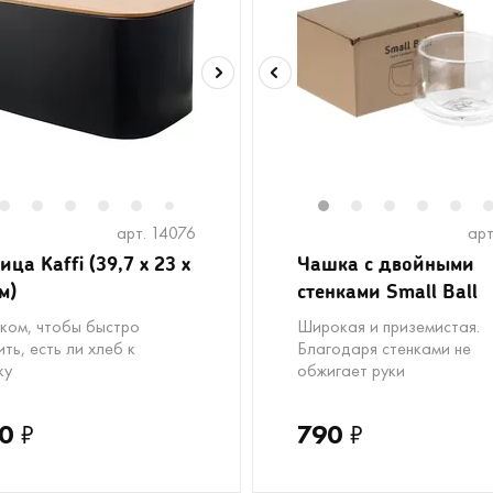
2
3
4
5
6
8
1
2
3
4
5
7
арт. 14076
арт
ца Kaffi (39,7 х 23 х
Чашка с двойными
м)
стенками Small Ball
ком, чтобы быстро
Широкая и приземистая.
ть, есть ли хлеб к
Благодаря стенками не
ку
обжигает руки
0
₽
790
₽