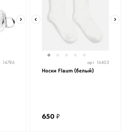
6
1
2
3
4
5
. 14786
арт. 16403
Носки Flaum (белый)
650
₽