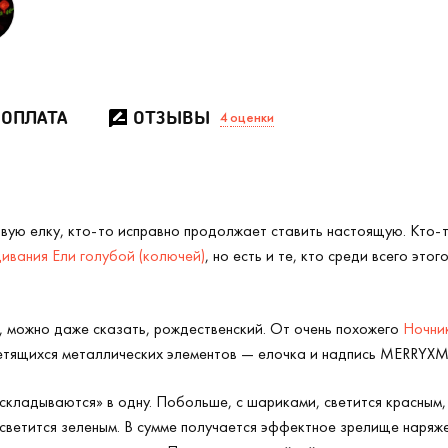
 ОПЛАТА
ОТЗЫВЫ
4
оценки
овую елку, кто-то исправно продолжает ставить настоящую. Кто-
вания Ели голубой (колючей)
, но есть и те, кто среди всего эт
р, можно даже сказать, рождественский. От очень похожего
Ночник
етящихся металлических элементов — елочка и надпись MERRYXM
 «складываются» в одну. Побольше, с шариками, светится красным,
светится зеленым. В сумме получается эффектное зрелище наряже