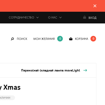
СОТРУДНИЧЕСТВО
О НАС
ВХОД
0
0
ПОИСК
МОИ ЖЕЛАНИЯ
КОРЗИНА
Переносная складная лампа moveLight
y Xmas
НАЛИЧИИ