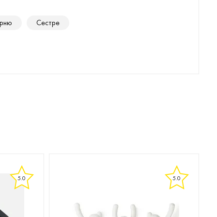
рню
Сестре
5.0
5.0