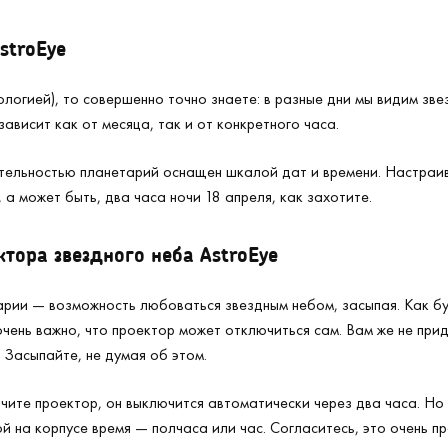
stroEye
ологией), то совершенно точно знаете: в разные дни мы видим зв
ависит как от месяца, так и от конкретного часа.
тельностью планетарий оснащен шкалой дат и времени. Настраив
 а может быть, два часа ночи 18 апреля, как захотите.
тора звездного неба AstroEye
арии — возможность любоваться звездным небом, засыпая. Как буд
чень важно, что проектор может отключиться сам. Вам же не прид
 Засыпайте, не думая об этом.
ючите проектор, он выключится автоматически через два часа. Но 
й на корпусе время — полчаса или час. Согласитесь, это очень п