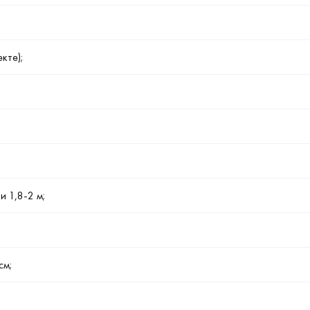
кте);
и 1,8-2 м;
см;