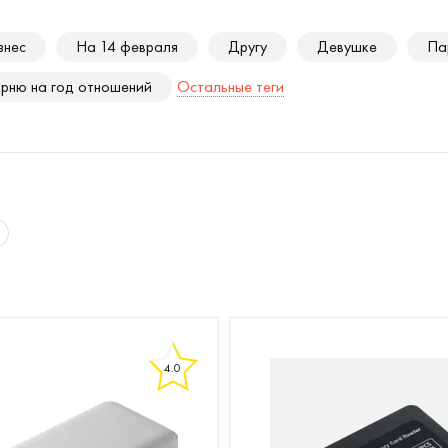
знес
На 14 февраля
Другу
Девушке
Па
рню на год отношений
Остальные теги
4.0