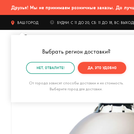
Друзья! Мы не принимаем розничные заказы. До лучших
ВАШ ГОРОД
БУДНИ: С 11 ДО 20, СБ: 11 ДО 18, ВС: ВЫХ
Выбрать регион доставки
?
КАТАЛОГ Т
НЕТ, ОТВАЛИТЕ!
ДА, ЭТО УДОБНО
Главная
Интерьер
Светильники
Планетарии
От города зависят способы доставки и их стоимость.
Выберите город для доставки.