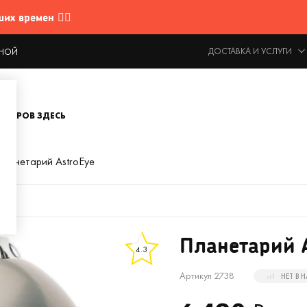
 времен 🤷‍♂️
ДОСТАВКА И УСЛУГИ
ОДНОЙ
ОВАРОВ ЗДЕСЬ
Планетарий AstroEye
Планетарий A
4.3
Артикул 2738
НЕТ В 