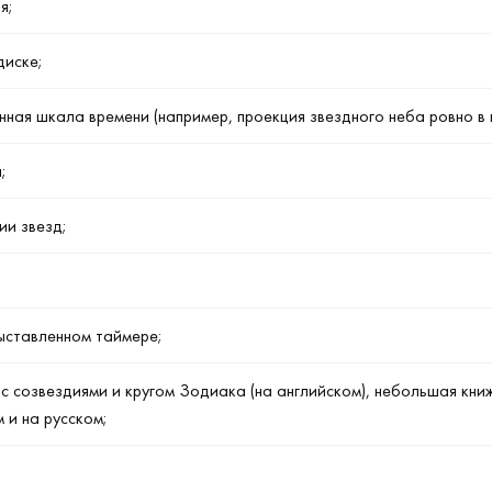
я;
диске;
ая шкала времени (например, проекция звездного неба ровно в пол
;
ии звезд;
ыставленном таймере;
 с созвездиями и кругом Зодиака (на английском), небольшая кни
 и на русском;