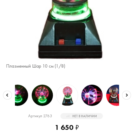
Пл
Плазменный Шар 10 см (
1
/8)
Артикул 2763
НЕТ В НАЛИЧИИ
1 650
₽