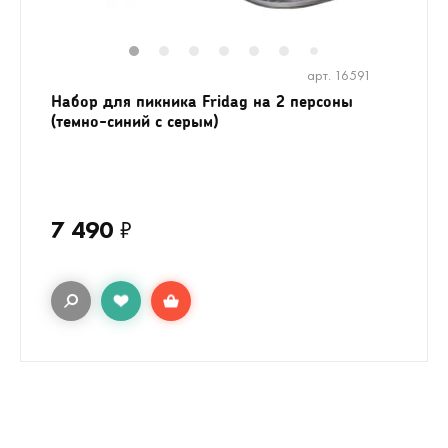
1
2
3
4
5
6
8
9
10
1
7
арт. 16591
Набор для пикника Fridag на 2 персоны
(темно-синий с серым)
7 490
₽