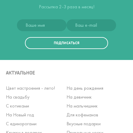
Рассылка 2-3 раза в месяц!
ПОДПИСАТЬСЯ
АКТУАЛЬНОЕ
Цвет настроения - лето!
На день рождения
На свадьбу
На девичник
С котиками
На мальчишник
На Новый год
Для кофеманов
С единорогами
Вкусные подарки
Кружки в подарок
Прикольные носки