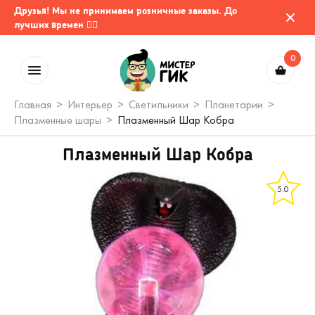
Друзья! Мы не принимаем розничные заказы. До
лучших времен 🤷‍♂️
0
Главная
Интерьер
Светильники
Планетарии
Плазменные шары
Плазменный Шар Кобра
Плазменный Шар Кобра
5.0