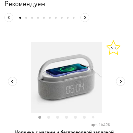
Рекомендуем
5.0
1
2
3
4
5
6
8
9
10
1
7
арт. 16558
Колонка с часами и беспроводной зарядкой