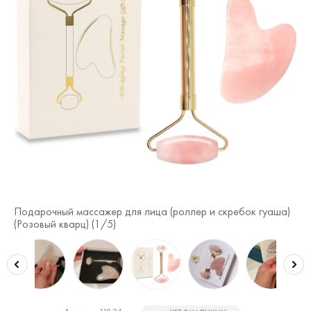
Подарочный массажер для лица (роллер и скребок гуаша)
По
(Розовый кварц) (
1
/5)
(
2