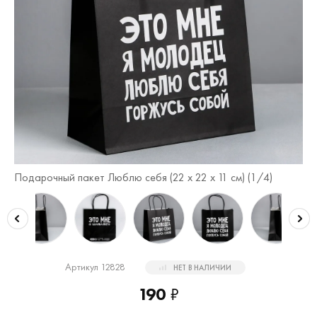
Подарочный пакет Люблю себя (22 х 22 х 11 см) (
1
/4)
По
Артикул 12828
НЕТ В НАЛИЧИИ
190
₽