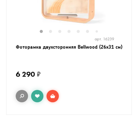
1
2
3
4
5
6
8
9
10
1
7
арт. 16239
Фоторамка двухсторонняя Bellwood (26х31 см)
6 290
₽