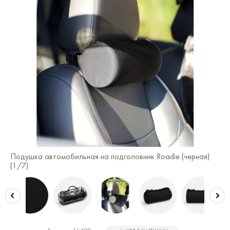
Подушка автомобильная на подголовник Roadie (черная)
По
(
1
/7)
(
2