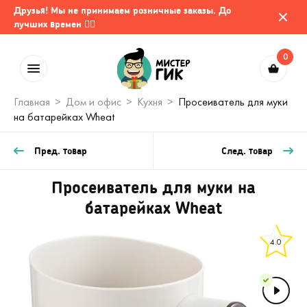
Друзья! Мы не принимаем розничные заказы. До
лучших времен 🤷‍♂️
0
Главная
Дом и офис
Кухня
Просеиватель для муки
на батарейках Wheat
Пред. товар
След. товар
Просеиватель для муки на
батарейках Wheat
4.0