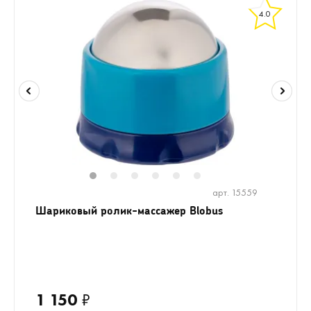
4.0
1
2
3
4
5
6
арт. 15559
Шариковый ролик-массажер Blobus
1 150
₽