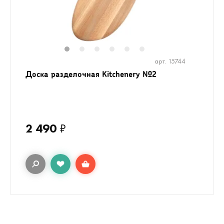
1
2
3
4
5
6
арт. 15744
Доска разделочная Kitchenery №2
2 490
₽