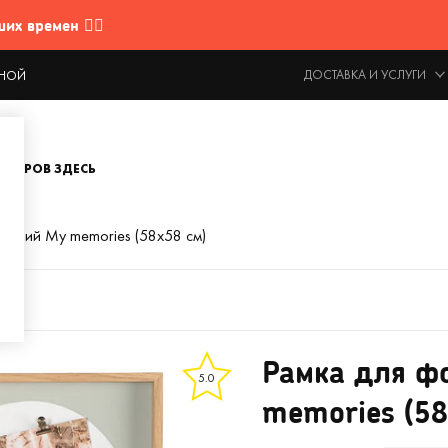
 времен 🤷‍♂️
ДОСТАВКА И УСЛУГИ
ОДНОЙ
ОВАРОВ ЗДЕСЬ
рафий My memories (58х58 см)
Рамка для ф
5.0
memories (58