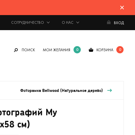
СОТРУДНИЧЕСТВО
О НАС
ВХОД
0
0
ПОИСК
МОИ ЖЕЛАНИЯ
КОРЗИНА
Фоторамка Bellwood (Натуральное дерево)
отографий My
х58 см)