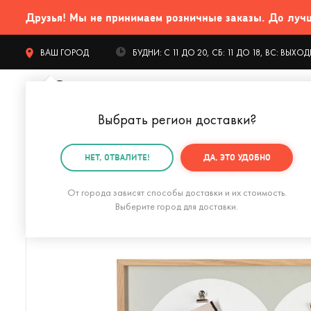
Друзья! Мы не принимаем розничные заказы. До лучших
ВАШ ГОРОД
БУДНИ: С 11 ДО 20, СБ: 11 ДО 18, ВС: ВЫХ
Выбрать регион доставки
?
КАТАЛОГ Т
НЕТ, ОТВАЛИТЕ!
ДА, ЭТО УДОБНО
Главная
Интерьер
Фоторамки
Рамка для фотог
От города зависят способы доставки и их стоимость.
Выберите город для доставки.
Фоторамка двухсторонняя Bellwood орех (26х31 см)