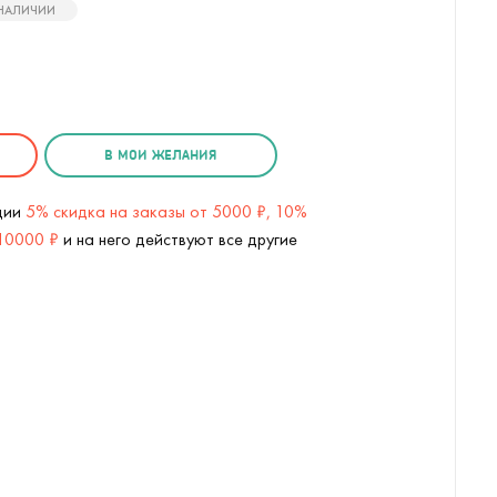
 НАЛИЧИИ
В МОИ ЖЕЛАНИЯ
кции
5% скидка на заказы от 5000 ₽, 10%
 10000 ₽
и на него действуют все другие
х58 см) (
2
/7)
Рамка для фотографий My memorie