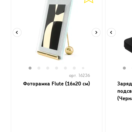
1
2
3
4
5
6
8
9
10
11
1
1
7
арт. 16236
Фоторамка Flute (16х20 см)
Заряд
подсв
(Черн