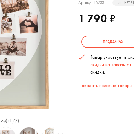
Артикул 16233
НЕТ В
1 790
₽
ПРЕДЗАКАЗ
Товар участвует в а
скидки на заказы от
скидки.
Показать похожие товары
см) (
1
/7)
Рамка для фотографий My memories (58