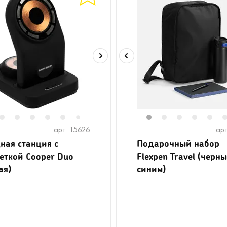
2
2
13
3
14
4
15
5
16
6
8
9
10
11
1
12
2
13
3
4
5
7
арт. 15626
арт
ная станция с
Подарочный набор
еткой Cooper Duo
Flexpen Travel (черны
ая)
синим)