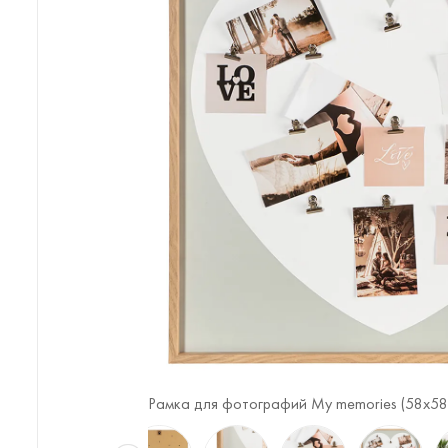
7
/7)
Рамка для фотографий My memories (58х58 