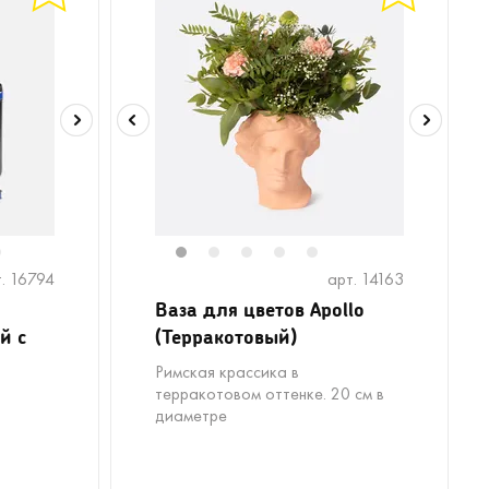
6
1
2
3
4
5
. 16794
арт. 14163
Ваза для цветов Apollo
й с
(Терракотовый)
Римская крассика в
терракотовом оттенке. 20 см в
диаметре