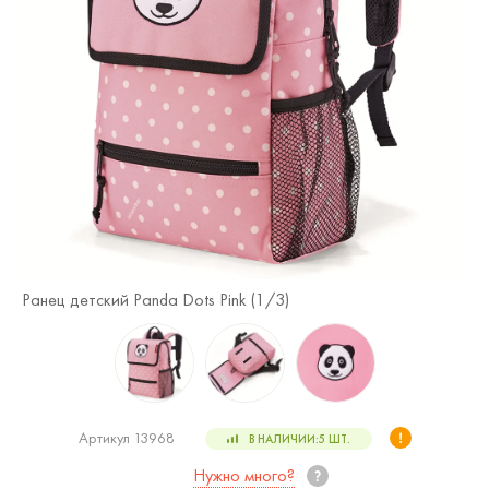
Ранец детский Panda Dots Pink (
1
/3)
Ра
Артикул 13968
В НАЛИЧИИ:
5
ШТ.
Нужно много?