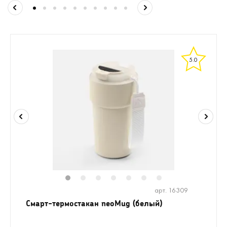
5.0
1
2
3
4
5
6
7
арт. 16309
Смарт-термостакан neoMug (белый)