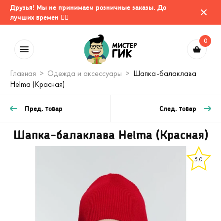
Друзья! Мы не принимаем розничные заказы. До
лучших времен 🤷‍♂️
0
Главная
Одежда и аксессуары
Шапка-балаклава
Helma (Красная)
Пред. товар
След. товар
Шапка-балаклава Helma (Красная)
5.0