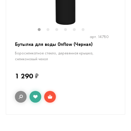
1
2
3
4
5
6
арт. 14780
Бутылка для воды Onflow (Черная)
Боросиликатное стекло, деревянная крышка,
силиконовый чехол
1 290
₽