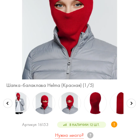
Шапка-балаклава Helma (Красная) (
1
/5)
Ша
Артикул 16153
В НАЛИЧИИ:
12
ШТ.
Нужно много?