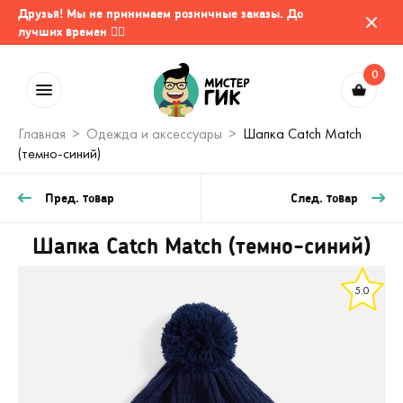
Друзья! Мы не принимаем розничные заказы. До
лучших времен 🤷‍♂️
0
Главная
Одежда и аксессуары
Шапка Catch Match
(темно-синий)
Пред. товар
След. товар
Шапка Catch Match (темно-синий)
5.0