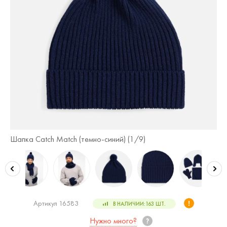
Шапка Catch Match (темно-синий) (
1
/9)
Ша
Артикул 16583
В НАЛИЧИИ:
163
ШТ.
Нужно много?