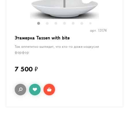
1
2
3
4
5
6
8
9
10
1
7
арт. 13174
Этажерка Tassen with bite
Так аппетитно выглядит, что кто-то даже надкусил
фарфор
7 500
₽