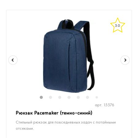
5.0
1
2
3
4
5
6
8
7
арт. 15576
Рюкзак Pacemaker (темно-синий)
Стильный рюкзак для повседневных задач с потайными
отсеками.