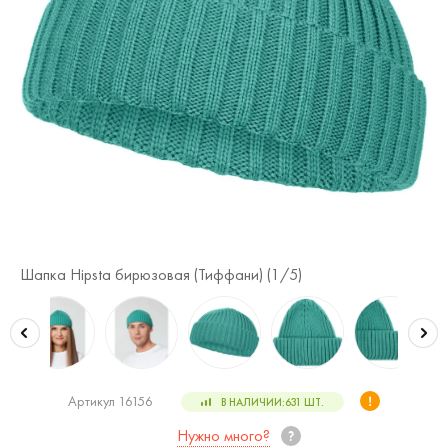
Шапка Hipsta бирюзовая (Тиффани) (
1
/5)
Ша
Артикул 16156
В НАЛИЧИИ:
631
ШТ.
Нужно много?