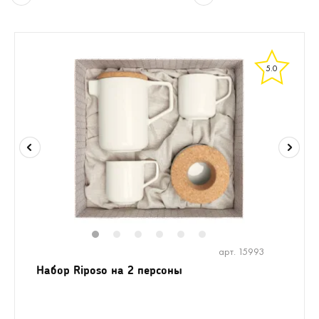
5.0
1
2
3
4
5
6
арт. 15993
Набор Riposo на 2 персоны