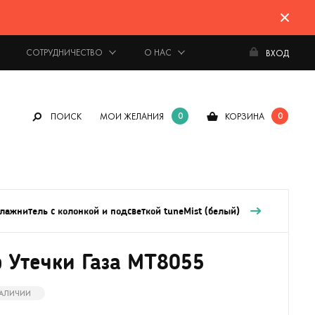
СОТРУДНИЧЕСТВО
О НАС
ВХОД
0
0
ПОИСК
МОИ ЖЕЛАНИЯ
КОРЗИНА
лажнитель с колонкой и подсветкой tuneMist (белый)
 Утечки Газа MT8055
НАЛИЧИИ