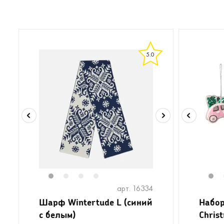
5.0
1
2
3
4
1
арт. 16334
Шарф Wintertude L (синий
Набор
с белым)
Christ