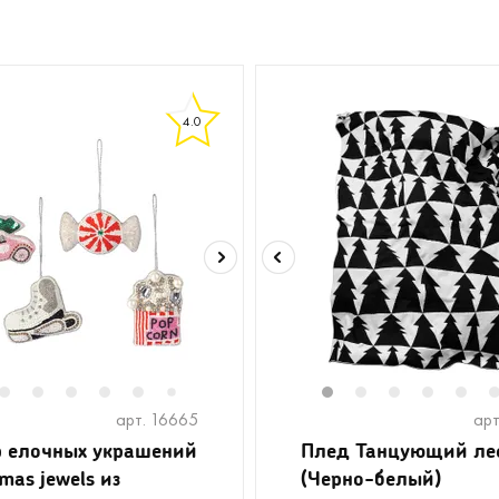
4.0
2
3
4
5
6
8
9
10
11
1
12
2
13
3
14
4
15
5
7
арт. 16665
арт
 елочных украшений
Плед Танцующий ле
mas jewels из
(Черно-белый)