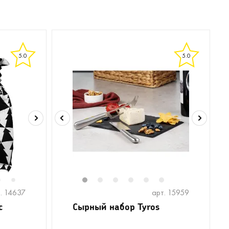
5.0
5.0
6
8
1
2
3
4
5
6
7
. 14637
арт. 15959
с
Сырный набор Tyros