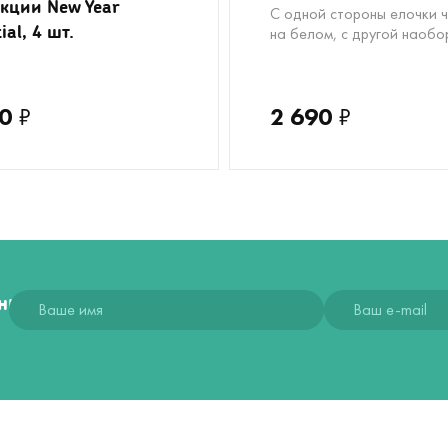
кции New Year
С одной стороны елочки 
ial, 4 шт.
на белом, с другой наобо
0
₽
2 690
₽
ния