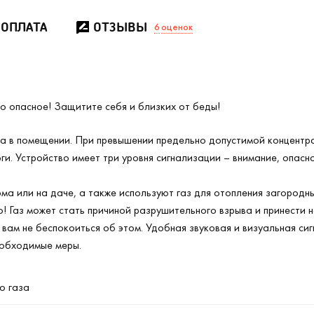
 ОПЛАТА
ОТЗЫВЫ
6
оценок
но опасное! Защитите себя и близких от беды!
за в помещении. При превышении предельно допустимой концентр
ги. Устройство имеет три уровня сигнализации – внимание, опасн
ма или на даче, а также используют газ для отопления загородны
о! Газ может стать причиной разрушительного взрыва и принести 
 вам не беспокоиться об этом. Удобная звуковая и визуальная си
еобходимые меры.
о газа