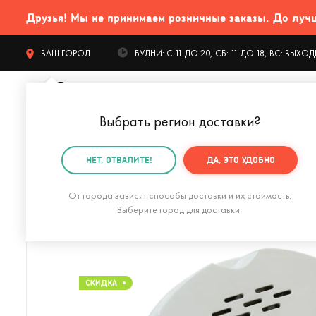
Друзья! Мы не принимаем розничные заказы. До лучших
ВАШ ГОРОД
БУДНИ: С 11 ДО 20, СБ: 11 ДО 18, ВС: ВЫХ
Выбрать регион доставки
?
КАТАЛОГ Т
НЕТ, ОТВАЛИТЕ!
ДА, ЭТО УДОБНО
Главная
Гаджеты и устройства
Техника для дома
От города зависят способы доставки и их стоимость.
Выберите город для доставки.
Портативный блендер BlendMatic (черный)