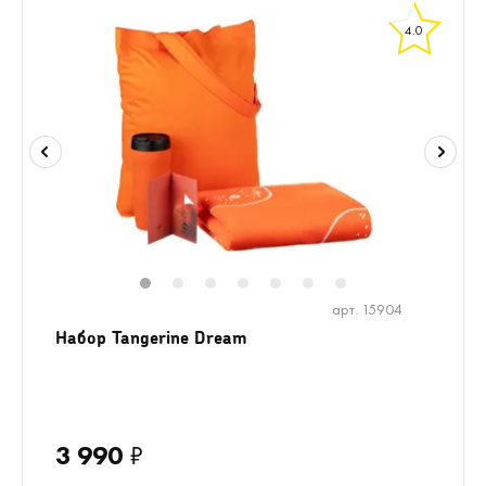
4.0
1
2
3
4
5
6
7
арт. 15904
Набор Tangerine Dream
3 990
₽