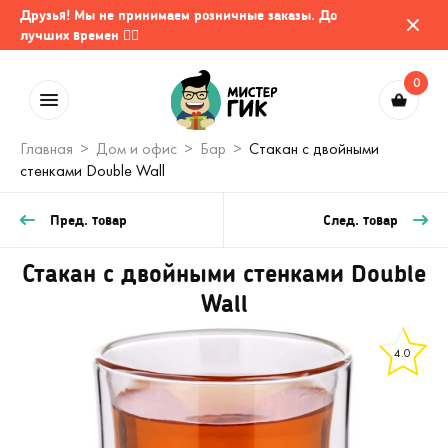
Друзья! Мы не принимаем розничные заказы. До
лучших времен 🤷‍♂️
0
Главная
Дом и офис
Бар
Стакан с двойными
стенками Double Wall
Пред. товар
След. товар
Стакан с двойными стенками Double
Wall
4.0