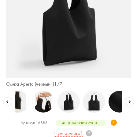
Сумка Aperto (черный) (
1
/7)
Су
Артикул 16885
В НАЛИЧИИ:
278
ШТ.
Нужно много?