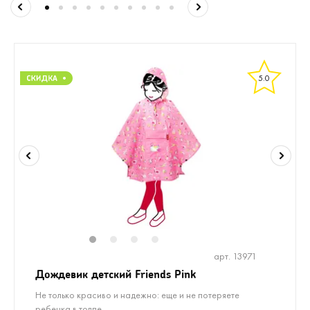
5.0
1
2
3
4
арт. 13971
Дождевик детский Friends Pink
Не только красиво и надежно: еще и не потеряете
ребенка в толпе