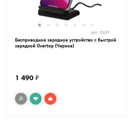
1
2
3
4
5
6
8
7
арт. 15629
Беспроводное зарядное устройство с быстрой
зарядкой Overtop (Черное)
1 490
₽