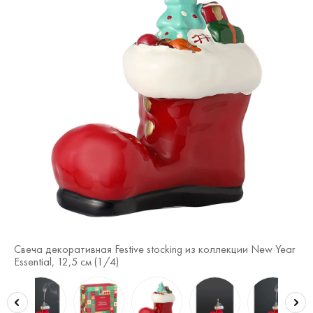
ear
Свеча декоративная Festive stocking из коллекции New Year
Св
Essential, 12,5 см (
1
/4)
Ess