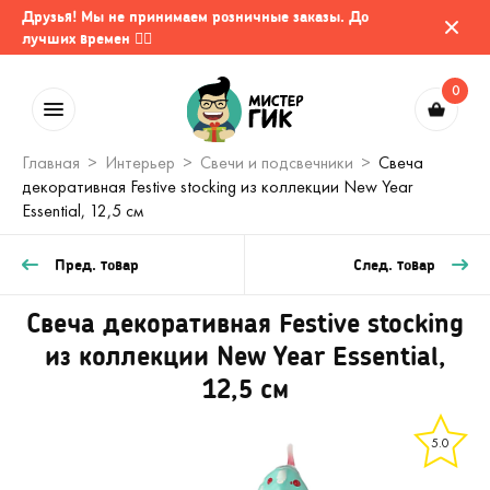
Друзья! Мы не принимаем розничные заказы. До
лучших времен 🤷‍♂️
0
Главная
Интерьер
Свечи и подсвечники
Свеча
декоративная Festive stocking из коллекции New Year
Essential, 12,5 см
Пред. товар
След. товар
Свеча декоративная Festive stocking
из коллекции New Year Essential,
12,5 см
5.0