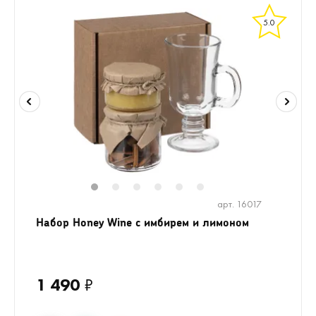
5.0
1
2
3
4
5
6
арт. 16017
Набор Honey Wine с имбирем и лимоном
1 490
₽