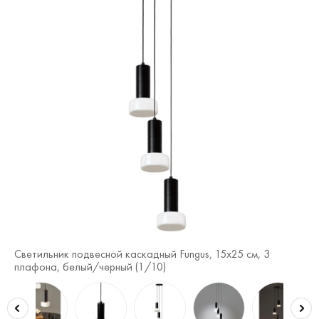
Светильник подвесной каскадный Fungus, 15х25 см, 3
Св
плафона, белый/черный (
1
/10)
пл