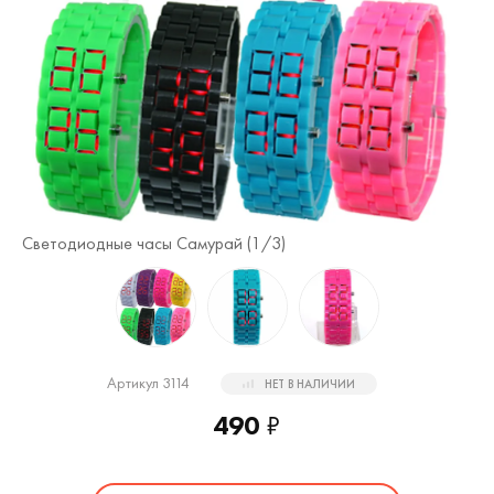
Светодиодные часы Самурай (
1
/3)
Св
Артикул 3114
НЕТ В НАЛИЧИИ
490
₽