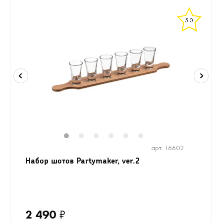
5.0
1
2
3
4
5
6
арт. 16602
Набор шотов Partymaker, ver.2
2 490
₽