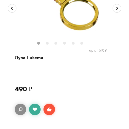
1
2
3
4
5
6
арт. 16189
Лупа Lukema
490
₽